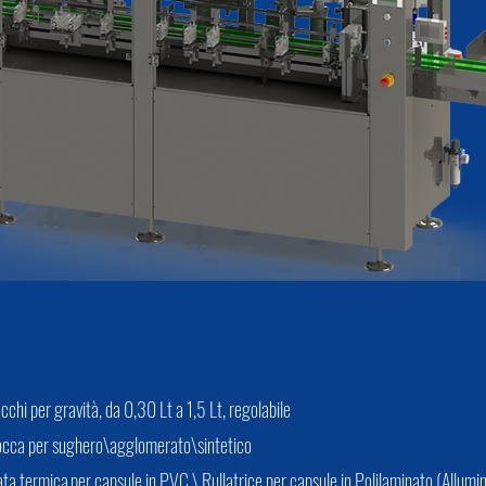
chi per gravità, da 0,30 Lt a 1,5 Lt, regolabile
bocca per sughero\agglomerato\sintetico
ata termica per capsule in PVC \ Rullatrice per capsule in Polilaminato (Allumi