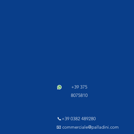
+39 375
8075810​
📞+39 0382 489280
📧 commerciale@palladini.com