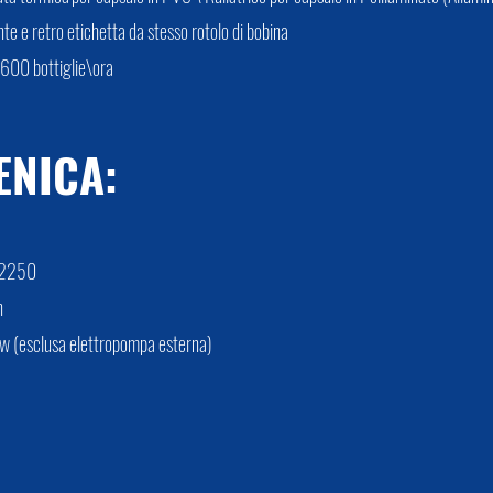
onte e retro etichetta da stesso rotolo di bobina
a 600 bottiglie\ora
ENICA:
 H2250
n
Kw (esclusa elettropompa esterna)