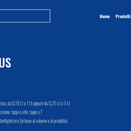
Home
Prodotti
LUS
ico, da 0,10 Lt a 1 Lt oppure da 0,25 Lt a 5 Lt
ssione, tappi a vite, tappi a T
ottiglie\ora (in base al volume e al prodotto)