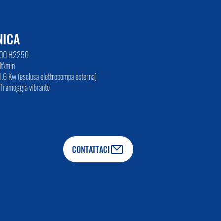
NICA
2100 H2250
lt\min
1.6 Kw (esclusa elettropompa esterna)
Tramoggia vibrante
CONTATTACI